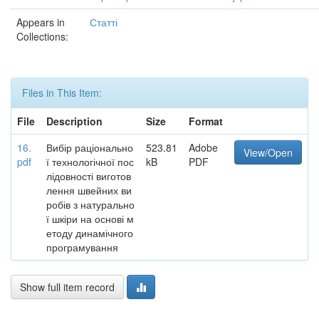
Appears in
Статті
Collections:
Files in This Item:
File
Description
Size
Format
16.
Вибір раціонально
523.81
Adobe
View/Open
pdf
ї технологічної пос
kB
PDF
лідовності виготов
лення швейних ви
робів з натурально
ї шкіри на основі м
етоду динамічного
програмування
Show full item record