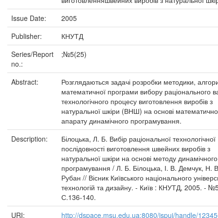
виготовленняшвейних виробів з натуральної шкі
Issue Date:
2005
Publisher:
КНУТД
Series/Report
;№5(25)
no.:
Abstract:
Розглядаються задачі розробки методики, алгор
математичної програми вибору раціонального в
технологічного процесу виготовлення виробів з
натуральної шкіри (ВНШ) на основі математично
апарату динамічного програмування.
Description:
Білоцька, Л. Б. Вибір раціональної технологічної
послідовності виготовлення швейних виробів з
натуральної шкіри на основі методу динамічного
програмування / Л. Б. Білоцька, І. В. Демчук, Н. В
Рубан // Вісник Київського національного універс
технологій та дизайну. - Київ : КНУТД, 2005. - №5
С.136-140.
URI:
http://dspace.msu.edu.ua:8080/jspui/handle/1234