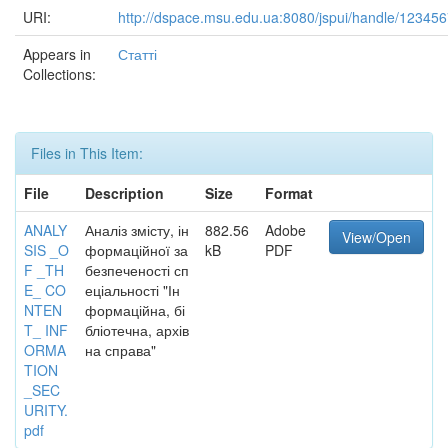
URI:
http://dspace.msu.edu.ua:8080/jspui/handle/12345
Appears in
Статті
Collections:
Files in This Item:
File
Description
Size
Format
ANALY
Аналіз змісту, ін
882.56
Adobe
View/Open
SIS _O
формаційної за
kB
PDF
F _TH
безпеченості сп
E_ CO
еціальності "Ін
NTEN
формаційна, бі
T_ INF
бліотечна, архів
ORMA
на справа"
TION
_SEC
URITY.
pdf