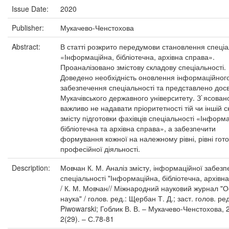
Issue Date:
2020
Publisher:
Мукачево-Ченстохова
Abstract:
В статті розкрито передумови становлення спеціа
«Інформаційна, бібліотечна, архівна справа».
Проаналізовано змістову складову спеціальності.
Доведено необхідність оновлення інформаційног
забезпечення спеціальності та представлено досв
Мукачівського державного університету. З`ясован
важливо не надавати пріоритетності тій чи іншій 
змісту підготовки фахівців спеціальності «Інформ
бібліотечна та архівна справа», а забезпечити
формування кожної на належному рівні, рівні гото
професійної діяльності.
Description:
Мовчан К. М. Аналіз змісту, інформаційної забезп
спеціальності "Інформаційна, бібліотечна, архівн
/ К. М. Мовчан// Міжнародний науковий журнал "Ос
наука" / голов. ред.: Щербан Т. Д.; заст. голов. ред
Piwowarski; Гоблик В. В. – Мукачево-Ченстохова, 
2(29). – С.78-81