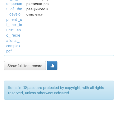
omponen
ристично-рек
t _of _the
реаційного к
_ develo
омплексу
pment _o
f_ the _to
urist _an
d_ recre
ational_
complex.
pdf
Show full item record
Items in DSpace are protected by copyright, with all rights
reserved, unless otherwise indicated.