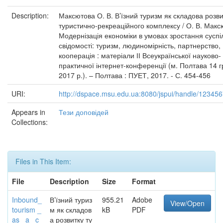
Description:
Максютова О. В. В’їзний туризм як складова розви
туристично-рекреаційного комплексу / О. В. Максю
Модернізація економіки в умовах зростання суспі
свідомості: туризм, людиномірність, партнерство,
кооперація : матеріали ІІ Всеукраїнської науково-
практичної інтернет-конференції (м. Полтава 14 
2017 р.). – Полтава : ПУЕТ, 2017. - С. 454-456
URI:
http://dspace.msu.edu.ua:8080/jspui/handle/12345
Appears in
Тези доповідей
Collections:
Files in This Item:
File
Description
Size
Format
Inbound_
В’їзний туриз
955.21
Adobe
View/Open
tourism _
м як складов
kB
PDF
as_ a_ c
а розвитку ту