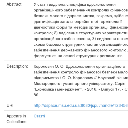
Abstract:
У статті виділена специфіка вдосконалення
організаційного забезпечення контролю фінансов
безпеки малого підприємництва, зокрема, здійсне
ідентифікація загальноприйнятної термінології
діагностики форм та методів організації фінансов
контролю; 2) виділення структурних характеристи
організаційного забезпечення; 3) виділення опти
схеми базових структурних частин організаційног
забезпечення державного фінансового контролю
формується на основі структурних регламентів.
Description:
Королович О. О. Вдосконалення організаційного
забезпечення контролю фінансової безпеки мало
підприємства / О. О. Королович // Науковий вісник
Міжнародного гуманітарного університету. Серія.
"Економіка і менеджмент". - 2016. - Випуск 17. - С.
86.
URI:
http://dspace.msu.edu.ua:8080/jspui/handle/12345
Appears in
Статті
Collections: