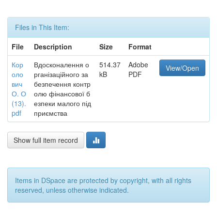
Files in This Item:
File
Description
Size
Format
Кор
Вдосконалення о
514.37
Adobe
View/Open
оло
рганізаційного за
kB
PDF
вич
безпечення контр
О. О
олю фінансової б
(13).
езпеки малого під
pdf
приємства
Show full item record
Items in DSpace are protected by copyright, with all rights
reserved, unless otherwise indicated.