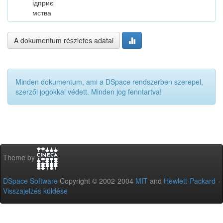
ідприє
мства
A dokumentum részletes adatai
Minden dokumentum, ami a DSpace rendszerben szerepel,
szerzői jogokkal védett. Minden jog fenntartva!
Theme by
DSpace Software
Copyright © 2002-2004
MIT
and
Hewlett-Packard
-
Visszajelzés küldése