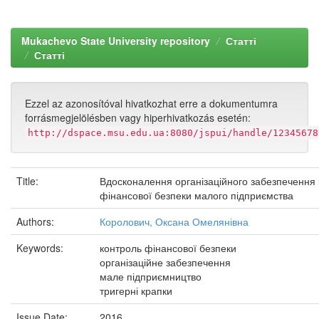
Mukachevo State University repository
Статті
Статті
Ezzel az azonosítóval hivatkozhat erre a dokumentumra
forrásmegjelölésben vagy hiperhivatkozás esetén:
http://dspace.msu.edu.ua:8080/jspui/handle/12345678
Title:
Вдосконалення організаційного забезпечення
фінансової безпеки малого підприємства
Authors:
Королович, Оксана Омелянівна
Keywords:
контроль фінансової безпеки
організаційне забезпечення
мале підприємництво
тригерні крапки
Issue Date:
2016