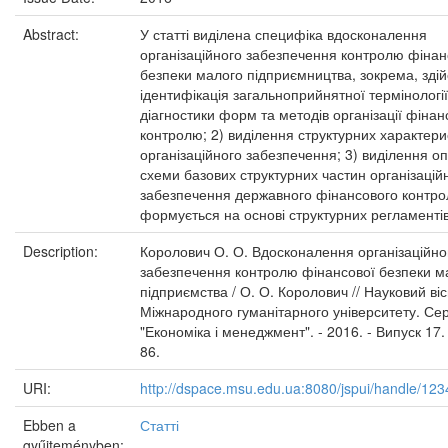
Abstract:
У статті виділена специфіка вдосконалення
організаційного забезпечення контролю фінан
безпеки малого підприємництва, зокрема, здій
ідентифікація загальноприйнятної термінології
діагностики форм та методів організації фінан
контролю; 2) виділення структурних характери
організаційного забезпечення; 3) виділення о
схеми базових структурних частин організацій
забезпечення державного фінансового контр
формується на основі структурних регламентів
Description:
Королович О. О. Вдосконалення організаційно
забезпечення контролю фінансової безпеки м
підприємства / О. О. Королович // Науковий ві
Міжнародного гуманітарного університету. Сер
"Економіка і менеджмент". - 2016. - Випуск 17. 
86.
URI:
http://dspace.msu.edu.ua:8080/jspui/handle/12
Ebben a
Статті
gyűjteményben: