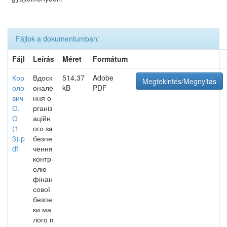
Fájlok a dokumentumban:
Fájl
Leírás
Méret
Formátum
Кор
Вдоск
514.37
Adobe
Megtekintés/Megnyitás
оло
онале
kB
PDF
вич
ння о
О.
рганіз
О
аційн
(1
ого за
3).p
безпе
df
чення
контр
олю
фінан
сової
безпе
ки ма
лого п